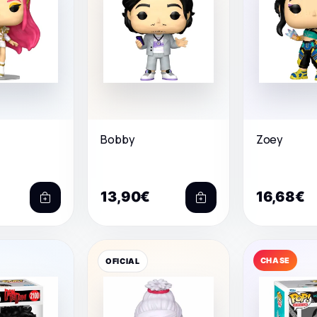
Bobby
Zoey
13,90€
16,68€
CHASE
OFICIAL