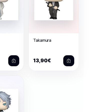
Takamura
13,90€