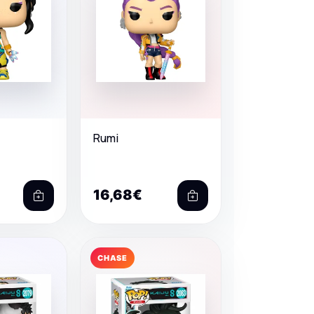
Rumi
16,68€
CHASE