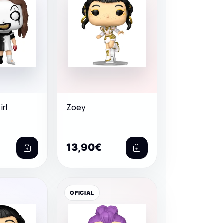
irl
Zoey
13,90€
OFICIAL