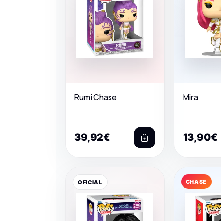
Rumi Chase
Mira
39,92€
13,90€
CHASE
OFICIAL