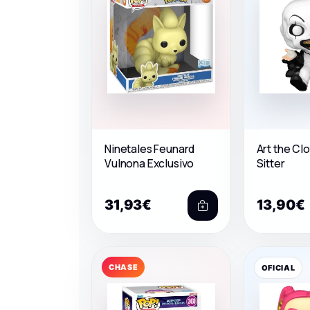
Ninetales Feunard
Art the Cl
Vulnona Exclusivo
Sitter
31,93€
13,90€
CHASE
OFICIAL