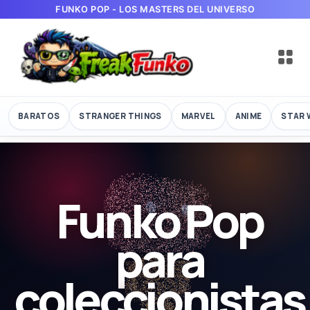
FUNKO POP - LOS MASTERS DEL UNIVERSO
BARATOS
STRANGER THINGS
MARVEL
ANIME
STAR 
Funko Pop
para
coleccionistas