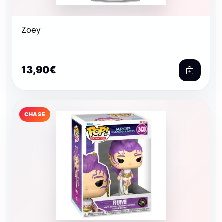
Zoey
13,90€
CHASE