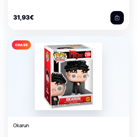
31,93€
CHASE
Okarun