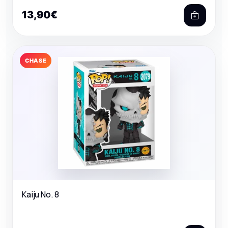
13,90€
CHASE
Kaiju No. 8