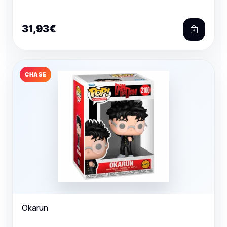
31,93€
CHASE
Okarun