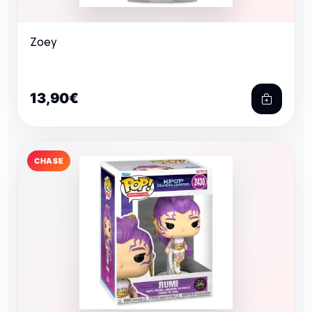
Zoey
13,90€
CHASE