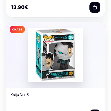
13,90€
CHASE
Kaiju No. 8