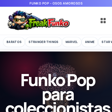
FUNKO POP - OSOS AMOROSOS
BARATOS
STRANGER THINGS
MARVEL
ANIME
STAR 
Funko Pop
para
coleccionistas