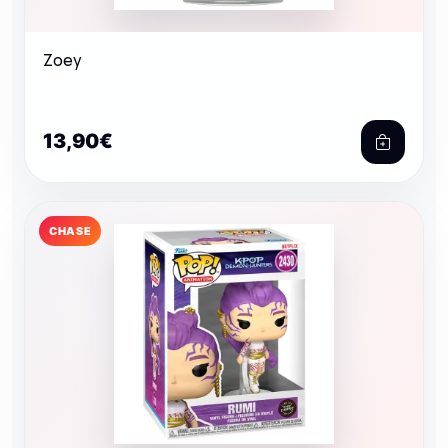
Zoey
13,90€
CHASE