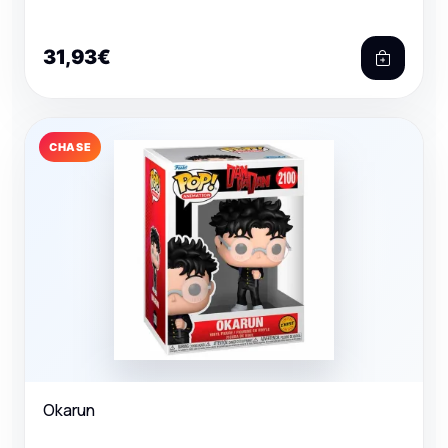
31,93€
CHASE
Okarun