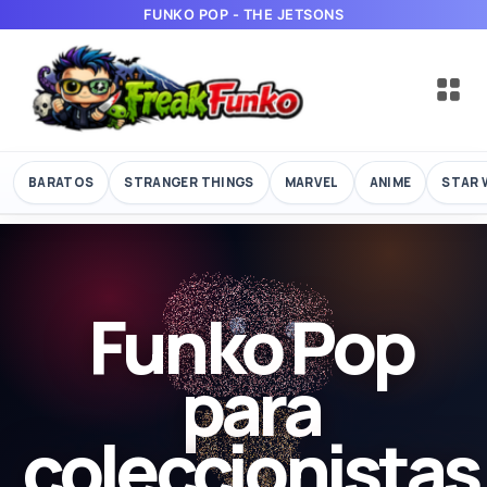
FUNKO POP - THE JETSONS
BARATOS
STRANGER THINGS
MARVEL
ANIME
STAR 
Funko Pop
para
coleccionistas