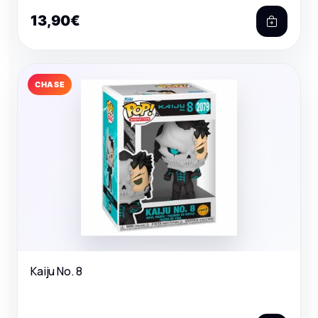
13,90€
CHASE
Kaiju No. 8