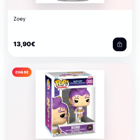
Zoey
13,90€
CHASE