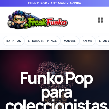
FUNKO POP - ANT MAN Y AVISPA
BARATOS
STRANGER THINGS
MARVEL
ANIME
STAR 
Funko Pop
para
coleccionistas