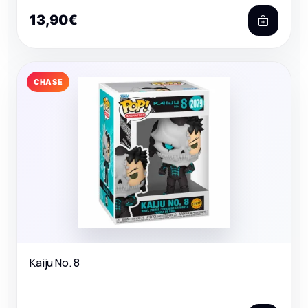
13,90€
CHASE
Kaiju No. 8