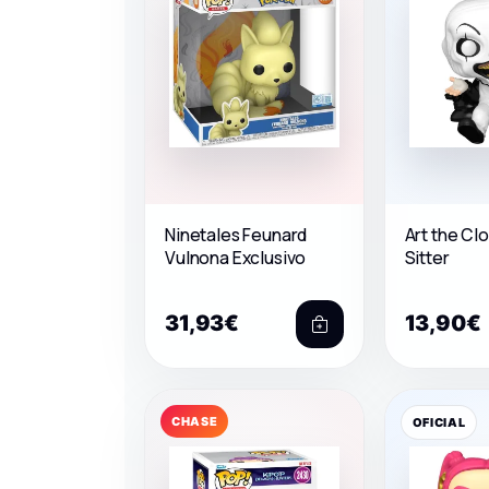
Ninetales Feunard
Art the Cl
Vulnona Exclusivo
Sitter
31,93€
13,90€
CHASE
OFICIAL