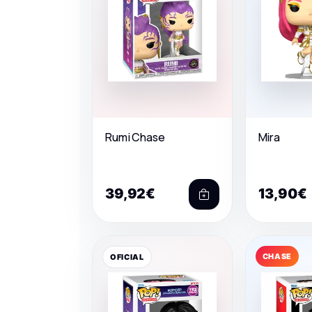
Rumi Chase
Mira
39,92€
13,90€
CHASE
OFICIAL