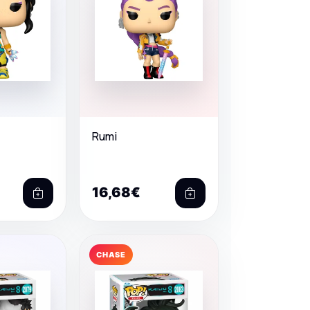
Rumi
16,68€
CHASE