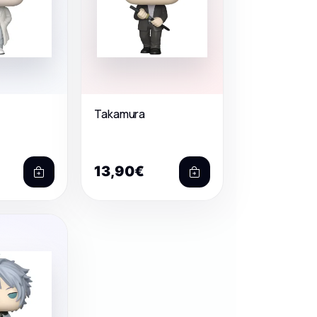
Takamura
13,90€