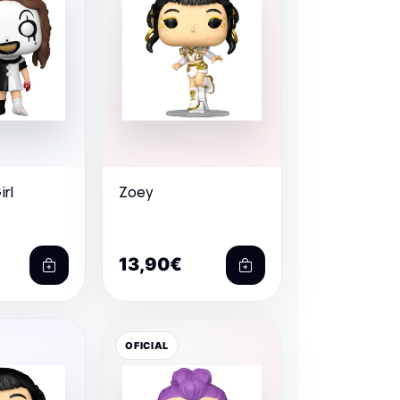
irl
Zoey
13,90€
OFICIAL