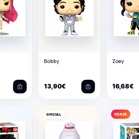
Bobby
Zoey
13,90€
16,68€
CHASE
OFICIAL