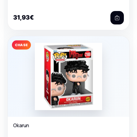
31,93€
CHASE
Okarun