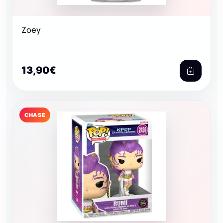
Zoey
13,90€
CHASE