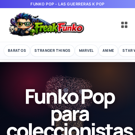
FUNKO POP - LAS GUERRERAS K POP
BARATOS
STRANGER THINGS
MARVEL
ANIME
STAR 
Funko Pop
para
coleccionistas