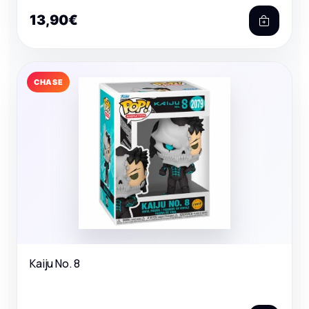
13,90€
CHASE
Kaiju No. 8