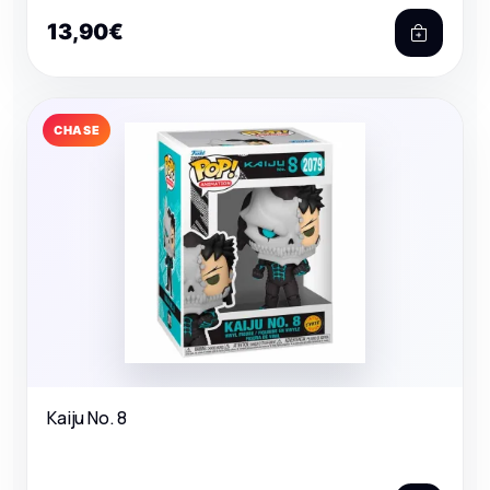
13,90€
CHASE
Kaiju No. 8