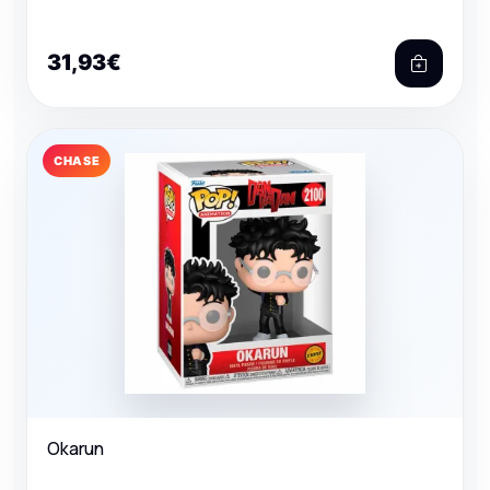
31,93€
CHASE
Okarun