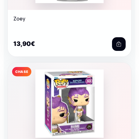
Zoey
13,90€
CHASE