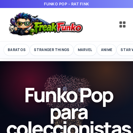
FUNKO POP - RAT FINK
BARATOS
STRANGER THINGS
MARVEL
ANIME
STAR 
Funko Pop
para
coleccionistas