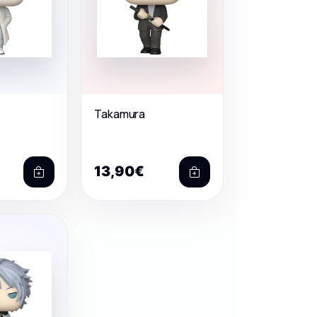
Takamura
13,90€