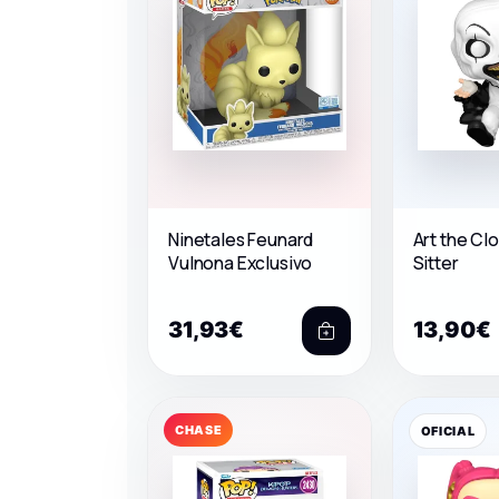
Ninetales Feunard
Art the Cl
Vulnona Exclusivo
Sitter
31,93€
13,90€
CHASE
OFICIAL