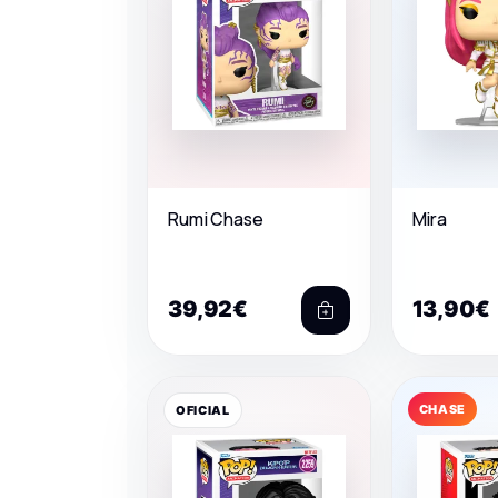
Rumi Chase
Mira
39,92€
13,90€
CHASE
OFICIAL