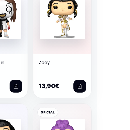
irl
Zoey
13,90€
OFICIAL