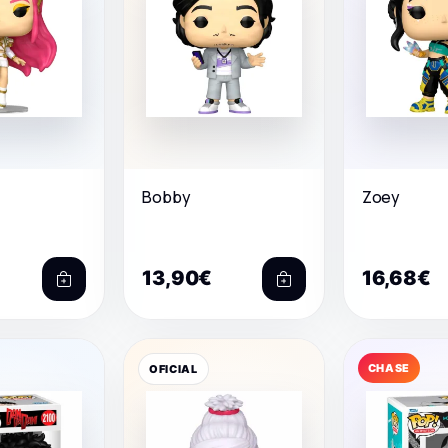
Bobby
Zoey
13,90€
16,68€
CHASE
OFICIAL