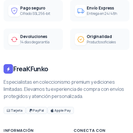
Pago seguro
Envío Express
Cifrado SSL 256-bit
Entrega en 24/48h
Devoluciones
Originalidad
14 días de garantía
Productos oficiales
FreaKFunko
Especialistas en coleccionismo premium y ediciones
limitadas. Elevamos tu experiencia de compra con envíos
protegidos y atención personalizada.
Tarjeta
PayPal
Apple Pay
INFORMACIÓN
CONECTA CON