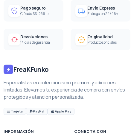
Pago seguro
Envío Express
Cifrado SSL 256-bit
Entrega en 24/48h
Devoluciones
Originalidad
14 días de garantía
Productos oficiales
FreaKFunko
Especialistas en coleccionismo premium y ediciones
limitadas. Elevamos tu experiencia de compra con envíos
protegidos y atención personalizada.
Tarjeta
PayPal
Apple Pay
INFORMACIÓN
CONECTA CON