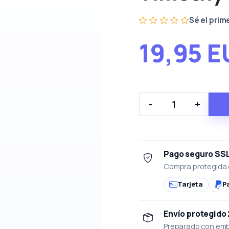
Sé el prim
19,95 
-
+
Pago seguro SS
Compra protegida 
Tarjeta
P
Envío protegido
Preparado con emba