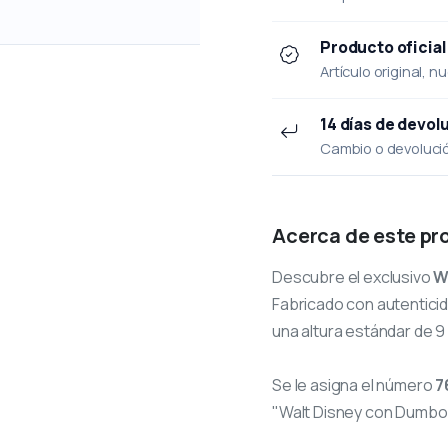
Producto oficial
Artículo original, n
14 días de devol
Cambio o devolución
Acerca de este pr
Descubre el exclusivo
W
Fabricado con autenticid
una altura estándar de 9
Se le asigna el número
7
"Walt Disney con Dumbo 