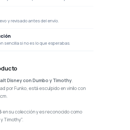
uevo y revisado antes del envío.
ución
 sencilla si no es lo que esperabas.
oducto
alt Disney con Dumbo y Timothy
.
ad por Funko, está esculpido en vinilo con
 cm.
6
en su colección y es reconocido como
y Timothy".