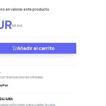
ero en valorar este producto
EUR
IVA incl.
Añadir al carrito
L
con transacciones cifradas.
ayPal
 24/48h
laje reforzado para cuidar la caja.