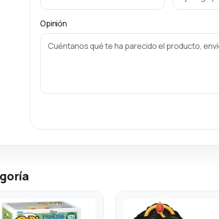
Opinión
goría