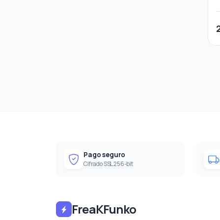
Pago seguro
Cifrado SSL 256-bit
FreaKFunko