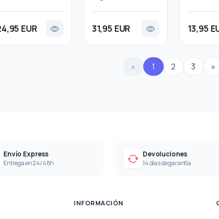
24,95 EUR
31,95 EUR
13,95 E
«
1
2
3
»
Envío Express
Devoluciones
Entrega en 24/48h
14 días de garantía
INFORMACIÓN