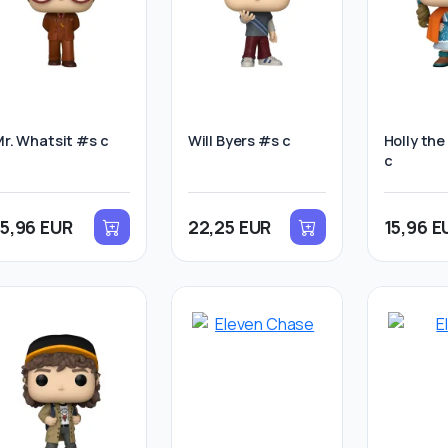
r. Whatsit #s c
Will Byers #s c
Holly the
c
15,96 EUR
22,25 EUR
15,96 E