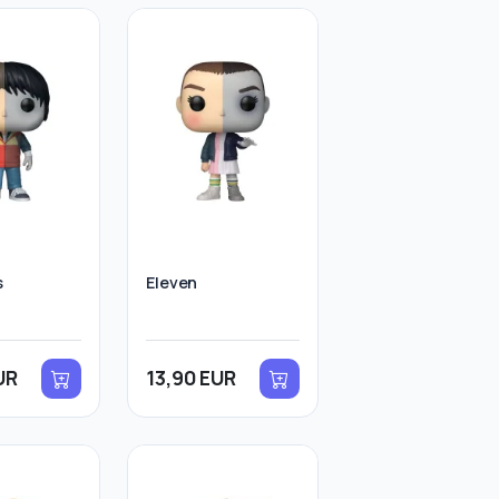
s
Eleven
UR
13,90 EUR