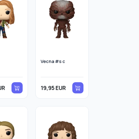
Vecna #s c
UR
19,95 EUR