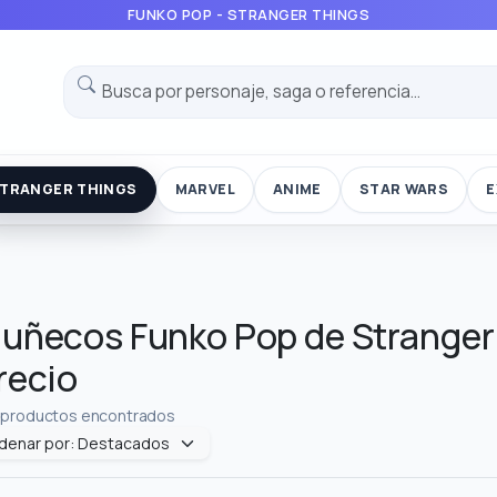
FUNKO POP - STRANGER THINGS
TRANGER THINGS
MARVEL
ANIME
STAR WARS
E
uñecos Funko Pop de Stranger 
recio
 productos encontrados