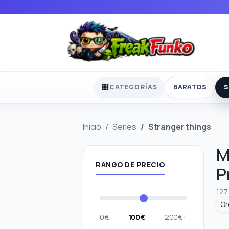
BARATOS
S
CATEGORÍAS
Inicio
Series
Stranger things
M
RANGO DE PRECIO
P
127
0€
100€
200€+