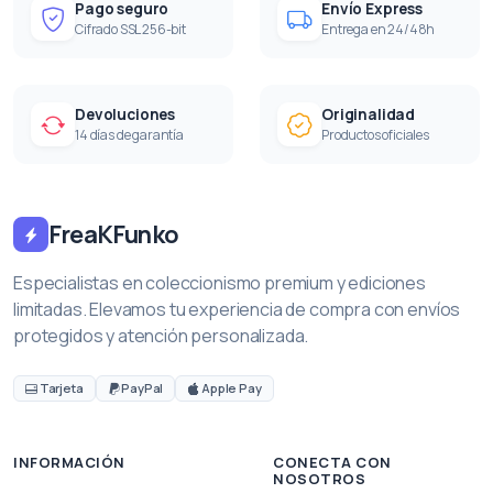
Pago seguro
Envío Express
Cifrado SSL 256-bit
Entrega en 24/48h
Devoluciones
Originalidad
14 días de garantía
Productos oficiales
FreaKFunko
Especialistas en coleccionismo premium y ediciones
limitadas. Elevamos tu experiencia de compra con envíos
protegidos y atención personalizada.
Tarjeta
PayPal
Apple Pay
INFORMACIÓN
CONECTA CON
NOSOTROS