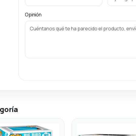
Opinión
goría