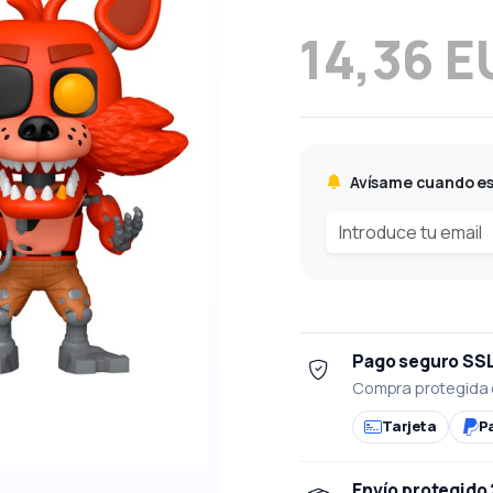
14,36 E
Avísame cuando es
Pago seguro SS
Compra protegida 
Tarjeta
P
Envío protegido