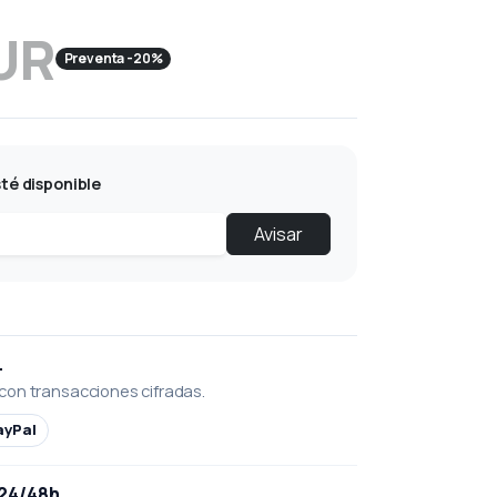
UR
Preventa -20%
té disponible
Avisar
L
con transacciones cifradas.
ayPal
 24/48h