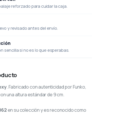
laje reforzado para cuidar la caja.
uevo y revisado antes del envío.
ución
 sencilla si no es lo que esperabas.
oducto
oxy
. Fabricado con autenticidad por Funko,
con una altura estándar de 9 cm.
062
en su colección y es reconocido como