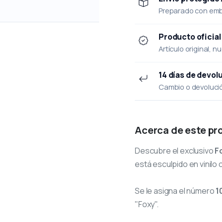
Preparado con emba
Producto oficial
Artículo original, n
14 días de devol
Cambio o devolución
Acerca de este pr
Descubre el exclusivo
F
está esculpido en vinilo 
Se le asigna el número
1
"Foxy".