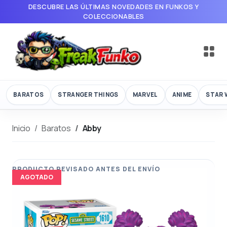
DESCUBRE LAS ÚLTIMAS NOVEDADES EN FUNKOS Y
COLECCIONABLES
BARATOS
STRANGER THINGS
MARVEL
ANIME
STAR 
Inicio
Baratos
Abby
AGOTADO