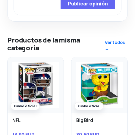
Publicar opinión
Productos de la misma
Ver todos
categoría
→
Funko oficial
Funko oficial
NFL
Big Bird
13,90 EUR
30,60 EUR