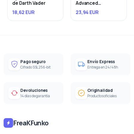
de Darth Vader
Advanced
Starfighter
18,62 EUR
23,94 EUR
Pago seguro
Envío Express
Cifrado SSL 256-bit
Entrega en 24/48h
Devoluciones
Originalidad
14 días de garantía
Productos oficiales
FreaKFunko