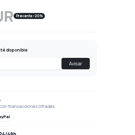
UR
Preventa -20%
té disponible
Avisar
L
con transacciones cifradas.
ayPal
 24/48h