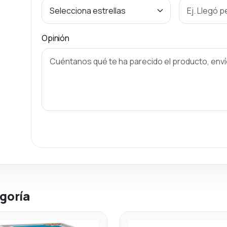
Opinión
goría