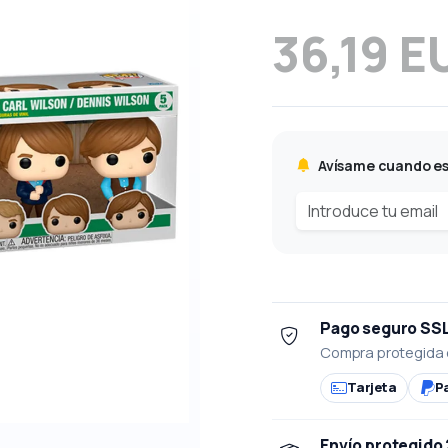
36,19 E
Avísame cuando es
Pago seguro SS
Compra protegida 
Tarjeta
P
Envío protegido