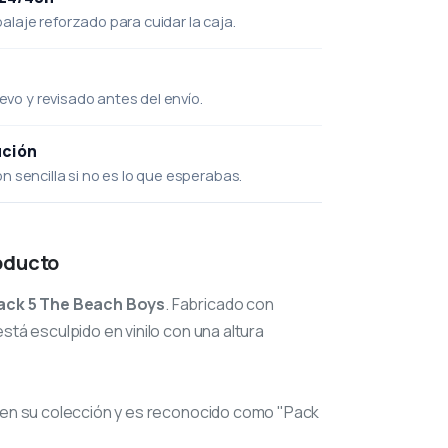
laje reforzado para cuidar la caja.
uevo y revisado antes del envío.
ución
 sencilla si no es lo que esperabas.
oducto
ack 5 The Beach Boys
. Fabricado con
stá esculpido en vinilo con una altura
en su colección y es reconocido como "Pack