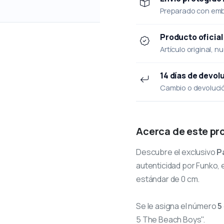
Preparado con emba
Producto oficial
Artículo original, n
14 días de devol
Cambio o devolución
Acerca de este pr
Descubre el exclusivo
P
autenticidad por Funko, e
estándar de 0 cm.
Se le asigna el número
5
5 The Beach Boys".