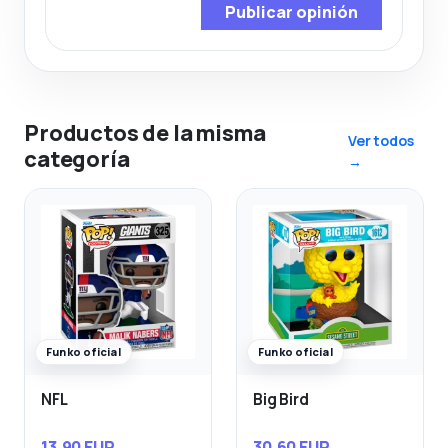
Publicar opinión
Productos de la misma
Ver todos
categoría
→
Funko oficial
Funko oficial
NFL
Big Bird
13,90 EUR
30,60 EUR