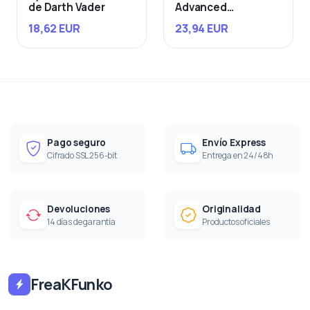
de Darth Vader
Advanced
Starfighter
18,62 EUR
23,94 EUR
Pago seguro
Envío Express
Cifrado SSL 256-bit
Entrega en 24/48h
Devoluciones
Originalidad
14 días de garantía
Productos oficiales
FreaKFunko