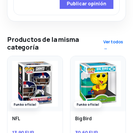
Publicar opinión
Productos de la misma
Ver todos
categoría
→
Funko oficial
Funko oficial
NFL
Big Bird
13,90 EUR
30,60 EUR