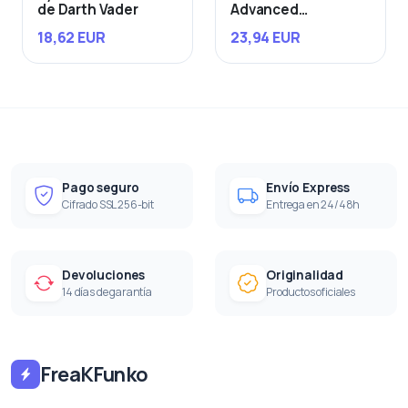
de Darth Vader
Advanced
Starfighter
18,62 EUR
23,94 EUR
Pago seguro
Envío Express
Cifrado SSL 256-bit
Entrega en 24/48h
Devoluciones
Originalidad
14 días de garantía
Productos oficiales
FreaKFunko