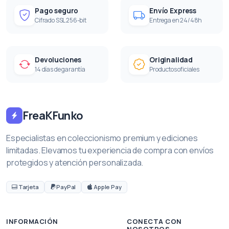
Pago seguro
Envío Express
Cifrado SSL 256-bit
Entrega en 24/48h
Devoluciones
Originalidad
14 días de garantía
Productos oficiales
FreaKFunko
Especialistas en coleccionismo premium y ediciones
limitadas. Elevamos tu experiencia de compra con envíos
protegidos y atención personalizada.
Tarjeta
PayPal
Apple Pay
INFORMACIÓN
CONECTA CON
NOSOTROS