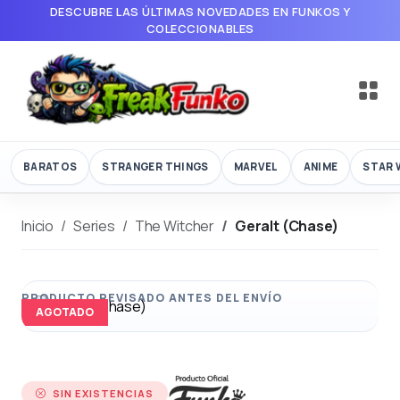
DESCUBRE LAS ÚLTIMAS NOVEDADES EN FUNKOS Y
COLECCIONABLES
BARATOS
STRANGER THINGS
MARVEL
ANIME
STAR 
Inicio
Series
The Witcher
Geralt (Chase)
AGOTADO
SIN EXISTENCIAS