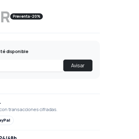
UR
Preventa -20%
té disponible
Avisar
L
con transacciones cifradas.
ayPal
 24/48h