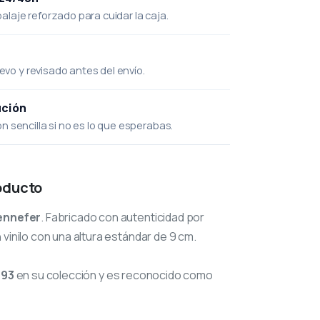
laje reforzado para cuidar la caja.
uevo y revisado antes del envío.
ución
 sencilla si no es lo que esperabas.
oducto
ennefer
. Fabricado con autenticidad por
 vinilo con una altura estándar de 9 cm.
193
en su colección y es reconocido como