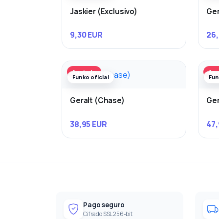
Jaskier (Exclusivo)
Ger
9,30 EUR
26,
Agotado
Ago
Funko oficial
Fun
Geralt (Chase)
Ger
38,95 EUR
47,
Pago seguro
Cifrado SSL 256-bit