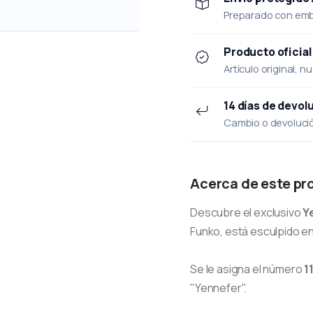
Preparado con emba
Producto oficial
Artículo original, n
14 días de devol
Cambio o devolución
Acerca de este pr
Descubre el exclusivo
Y
Funko, está esculpido en
Se le asigna el número
1
"Yennefer".