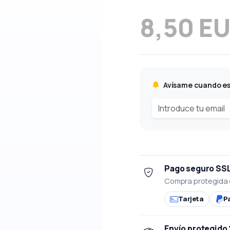
8,50 E
Avísame cuando es
Pago seguro SS
Compra protegida 
Tarjeta
P
Envío protegido