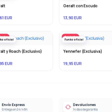
alt
Geralt con Escudo
61 EUR
13,90 EUR
tado
Agotado
ko oficial
Funko oficial
alt y Roach (Exclusivo)
Yennefer (Exclusiva)
95 EUR
19,95 EUR
Envío Express
Devoluciones
Entrega en 24/48h
14 días de garantía