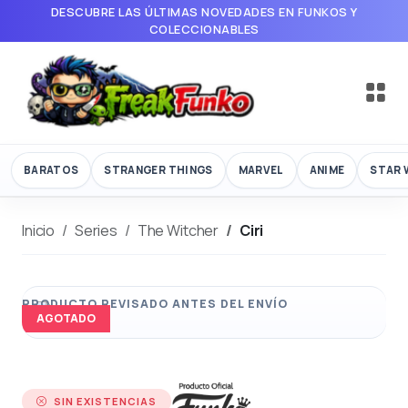
DESCUBRE LAS ÚLTIMAS NOVEDADES EN FUNKOS Y
COLECCIONABLES
BARATOS
STRANGER THINGS
MARVEL
ANIME
STAR 
Inicio
Series
The Witcher
Ciri
AGOTADO
SIN EXISTENCIAS