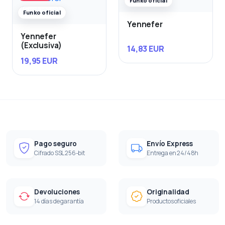
Funko oficial
Funko oficial
Yennefer
Yennefer
(Exclusiva)
14,83 EUR
19,95 EUR
Pago seguro
Envío Express
Cifrado SSL 256-bit
Entrega en 24/48h
Devoluciones
Originalidad
14 días de garantía
Productos oficiales