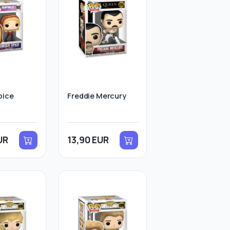
pice
Freddie Mercury
UR
13,90 EUR