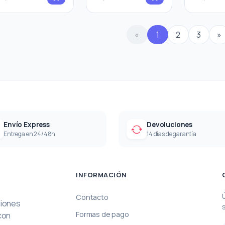
«
1
2
3
»
Envío Express
Devoluciones
Entrega en 24/48h
14 días de garantía
INFORMACIÓN
Contacto
ciones
Formas de pago
con