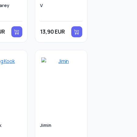
arey
V
UR
13,90 EUR
k
Jimin