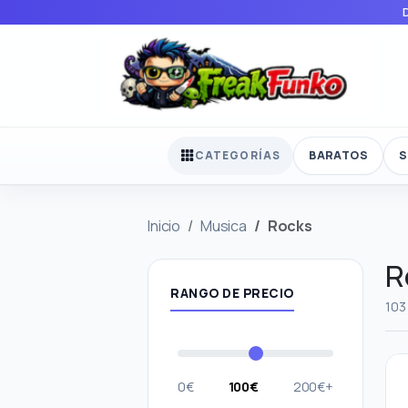
BARATOS
S
CATEGORÍAS
Inicio
Musica
Rocks
R
RANGO DE PRECIO
103
0€
100€
200€+