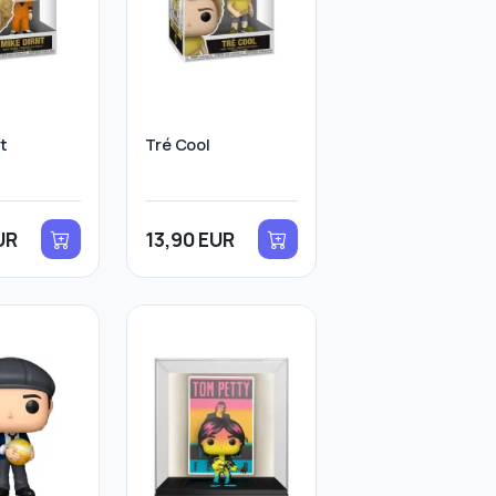
t
Tré Cool
UR
13,90 EUR