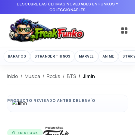
DESCUBRE LAS ÚLTIMAS NOVEDADES EN FUNKOS Y
COLECCIONABLES
BARATOS
STRANGER THINGS
MARVEL
ANIME
STAR 
Inicio
Musica
Rocks
BTS
Jimin
EN STOCK