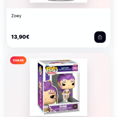
Zoey
13,90€
CHASE