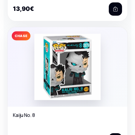
13,90€
CHASE
Kaiju No. 8