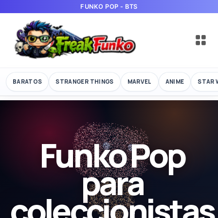
FUNKO POP - BTS
BARATOS
STRANGER THINGS
MARVEL
ANIME
STAR 
Funko Pop
para
coleccionistas