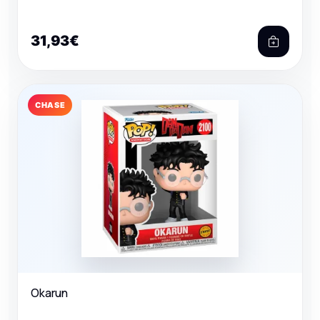
31,93€
CHASE
Okarun