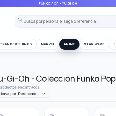
FUNKO POP - YU GI OH
TRANGER THINGS
MARVEL
ANIME
STAR WARS
E
u-Gi-Oh - Colección Funko Pop 
productos encontrados