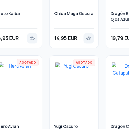
eto Kaiba
Chica Maga Oscura
Dragón B
Ojos Azu
8,95 EUR
14,95 EUR
19,79 E
AGOTADO
AGOTADO
ero Avian
Yugi Oscuro
Dragon C