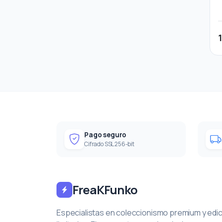
Pago seguro
Cifrado SSL 256-bit
FreaKFunko
Especialistas en coleccionismo premium y edi