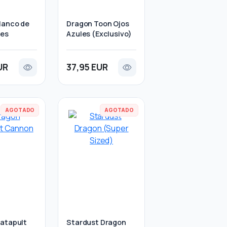
lanco de
Dragon Toon Ojos
les
Azules (Exclusivo)
UR
37,95 EUR
AGOTADO
AGOTADO
atapult
Stardust Dragon