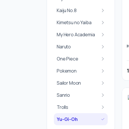
Kaiju No.8
Kimetsu no Yaiba
My Hero Academia
H
Naruto
One Piece
Pokemon
Sailor Moon
Sanrio
Trolls
Yu-Gi-Oh