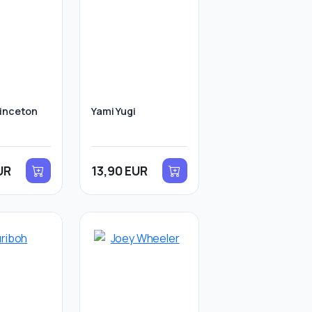
inceton
Yami Yugi
UR
13,90 EUR