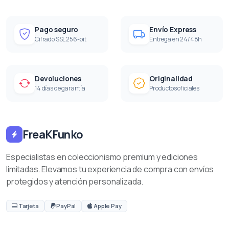
Pago seguro
Envío Express
Cifrado SSL 256-bit
Entrega en 24/48h
Devoluciones
Originalidad
14 días de garantía
Productos oficiales
FreaKFunko
Especialistas en coleccionismo premium y ediciones
limitadas. Elevamos tu experiencia de compra con envíos
protegidos y atención personalizada.
Tarjeta
PayPal
Apple Pay