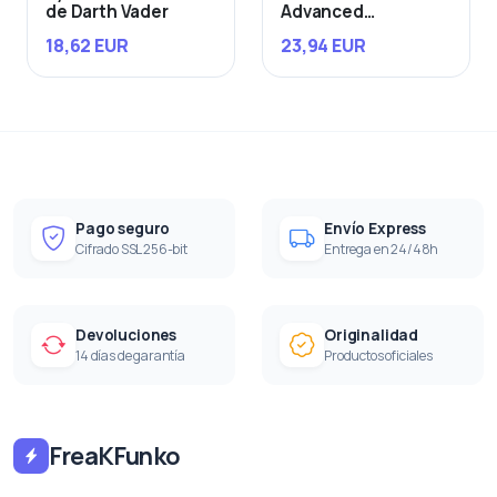
de Darth Vader
Advanced
Starfighter
18,62 EUR
23,94 EUR
Pago seguro
Envío Express
Cifrado SSL 256-bit
Entrega en 24/48h
Devoluciones
Originalidad
14 días de garantía
Productos oficiales
FreaKFunko