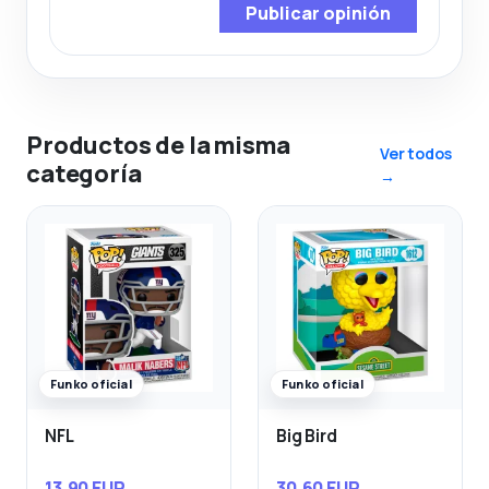
Publicar opinión
Productos de la misma
Ver todos
categoría
→
Funko oficial
Funko oficial
NFL
Big Bird
13,90 EUR
30,60 EUR