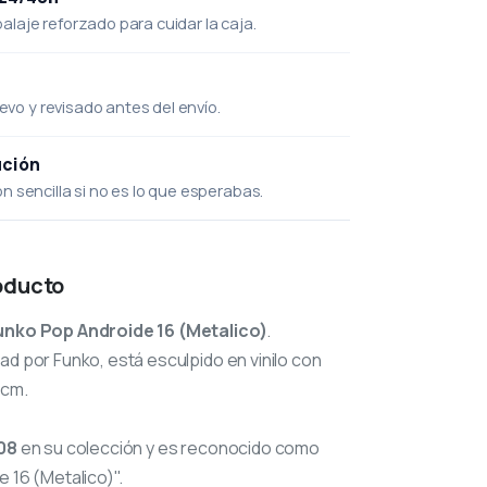
laje reforzado para cuidar la caja.
uevo y revisado antes del envío.
ución
 sencilla si no es lo que esperabas.
oducto
unko Pop Androide 16 (Metalico)
.
ad por Funko, está esculpido en vinilo con
 cm.
08
en su colección y es reconocido como
 16 (Metalico)".