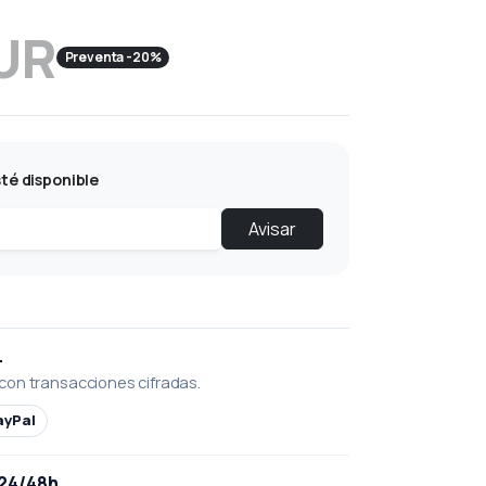
EUR
Preventa -20%
té disponible
Avisar
L
con transacciones cifradas.
ayPal
 24/48h