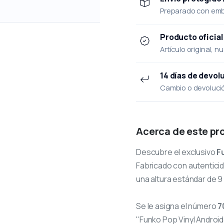
Preparado con emba
Producto oficial
Artículo original, n
14 días de devol
Cambio o devolución
Acerca de este pr
Descubre el exclusivo
F
Fabricado con autenticid
una altura estándar de 9
Se le asigna el número
7
"Funko Pop Vinyl Androide