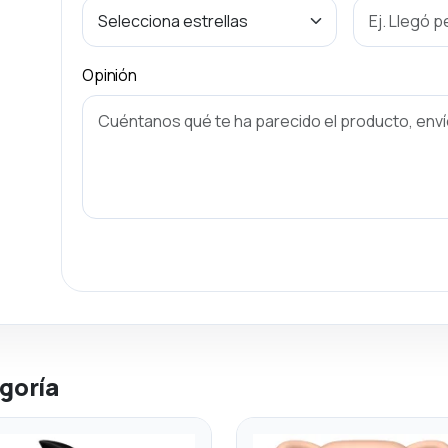
Opinión
goría