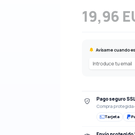
19,96 
Avísame cuando es
Pago seguro SS
Compra protegida 
Tarjeta
P
Envío protegido