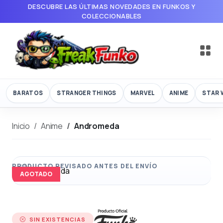
DESCUBRE LAS ÚLTIMAS NOVEDADES EN FUNKOS Y
COLECCIONABLES
BARATOS
STRANGER THINGS
MARVEL
ANIME
STAR 
Inicio
Anime
Andromeda
AGOTADO
SIN EXISTENCIAS