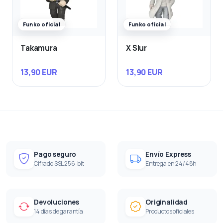
Funko oficial
Funko oficial
Takamura
X Slur
13,90 EUR
13,90 EUR
Pago seguro
Envío Express
Cifrado SSL 256-bit
Entrega en 24/48h
Devoluciones
Originalidad
14 días de garantía
Productos oficiales