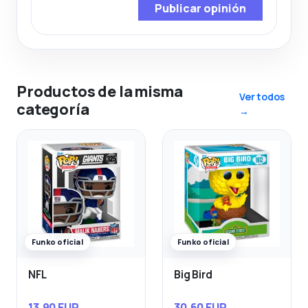
Publicar opinión
Productos de la misma
Ver todos
categoría
→
Funko oficial
Funko oficial
NFL
Big Bird
13,90 EUR
30,60 EUR