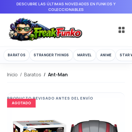
DESCUBRE LAS ÚLTIMAS NOVEDADES EN FUNKOS Y
COLECCIONABLES
BARATOS
STRANGER THINGS
MARVEL
ANIME
STAR 
Inicio
Baratos
Ant-Man
AGOTADO