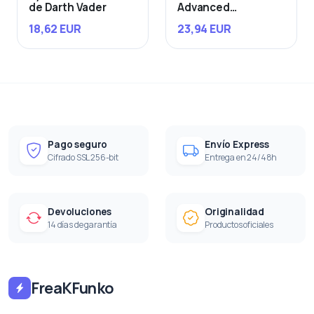
de Darth Vader
Advanced
Starfighter
18,62 EUR
23,94 EUR
Pago seguro
Envío Express
Cifrado SSL 256-bit
Entrega en 24/48h
Devoluciones
Originalidad
14 días de garantía
Productos oficiales
FreaKFunko