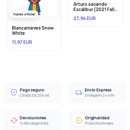
Arturo sacando
Excalibur (2021 Fall
Convention)
Funko oficial
27,94 EUR
Blancanieves Snow
White
11,97 EUR
Pago seguro
Envío Express
Cifrado SSL 256-bit
Entrega en 24/48h
Devoluciones
Originalidad
14 días de garantía
Productos oficiales