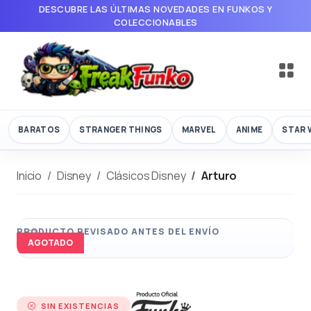
DESCUBRE LAS ÚLTIMAS NOVEDADES EN FUNKOS Y
COLECCIONABLES
BARATOS
STRANGER THINGS
MARVEL
ANIME
STAR 
Inicio
Disney
Clásicos Disney
Arturo
AGOTADO
SIN EXISTENCIAS