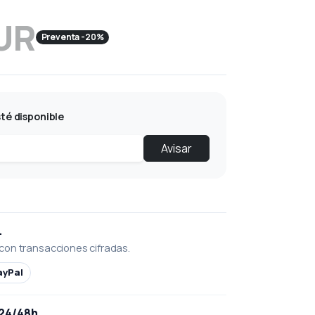
EUR
Preventa -20%
té disponible
Avisar
L
con transacciones cifradas.
ayPal
 24/48h