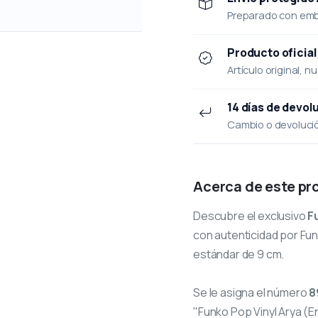
Preparado con emba
Producto oficial
Artículo original, n
14 días de devol
Cambio o devolución
Acerca de este pr
Descubre el exclusivo
F
con autenticidad por Funk
estándar de 9 cm.
Se le asigna el número
8
"Funko Pop Vinyl Arya (E