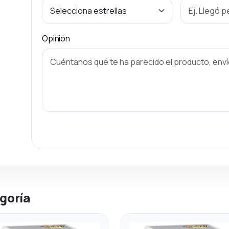
Opinión
goría