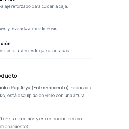
laje reforzado para cuidar la caja.
uevo y revisado antes del envío.
ución
 sencilla si no es lo que esperabas.
oducto
unko Pop Arya (Entrenamiento)
. Fabricado
o, está esculpido en vinilo con una altura
9
en su colección y es reconocido como
ntrenamiento)".