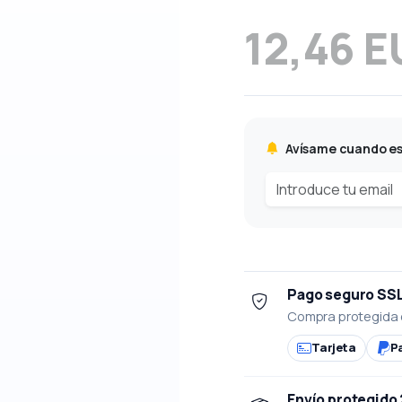
12,46 
Avísame cuando es
Pago seguro SS
Compra protegida 
Tarjeta
P
Envío protegido