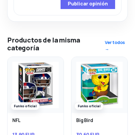
Publicar opinión
Productos de la misma
Ver todos
categoría
→
Funko oficial
Funko oficial
NFL
Big Bird
13,90 EUR
30,60 EUR