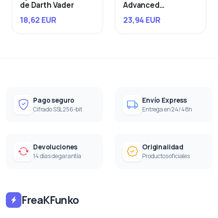
de Darth Vader
Advanced
Starfighter
18,62 EUR
23,94 EUR
Pago seguro
Envío Express
Cifrado SSL 256-bit
Entrega en 24/48h
Devoluciones
Originalidad
14 días de garantía
Productos oficiales
FreaKFunko