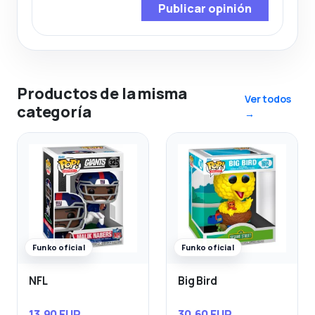
Publicar opinión
Productos de la misma
Ver todos
categoría
→
Funko oficial
Funko oficial
NFL
Big Bird
13,90 EUR
30,60 EUR