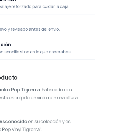
laje reforzado para cuidar la caja.
uevo y revisado antes del envío.
ución
 sencilla si no es lo que esperabas.
oducto
unko Pop Tigrerra
. Fabricado con
stá esculpido en vinilo con una altura
esconocido
en su colección y es
Pop Vinyl Tigrerra".