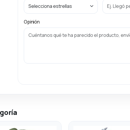
Opinión
goría