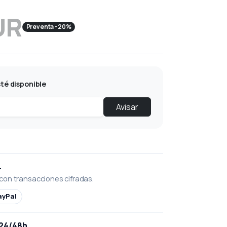
UR
Preventa -20%
té disponible
Avisar
L
con transacciones cifradas.
ayPal
 24/48h