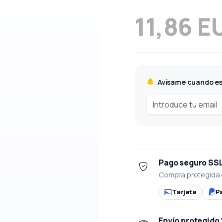
11,86 E
Avísame cuando es
Pago seguro SS
Compra protegida 
Tarjeta
P
Envío protegido