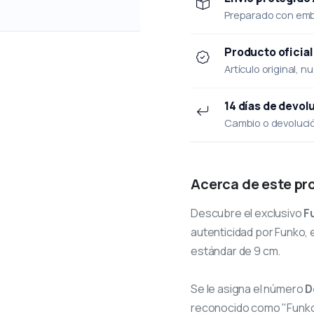
Preparado con emba
Producto oficial
Artículo original, n
14 días de devol
Cambio o devolución
Acerca de este pr
Descubre el exclusivo
F
autenticidad por Funko, e
estándar de 9 cm.
Se le asigna el número
D
reconocido como "Funko 