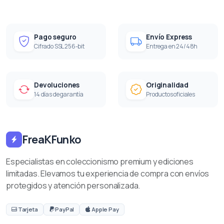
Pago seguro
Envío Express
Cifrado SSL 256-bit
Entrega en 24/48h
Devoluciones
Originalidad
14 días de garantía
Productos oficiales
FreaKFunko
Especialistas en coleccionismo premium y ediciones
limitadas. Elevamos tu experiencia de compra con envíos
protegidos y atención personalizada.
Tarjeta
PayPal
Apple Pay