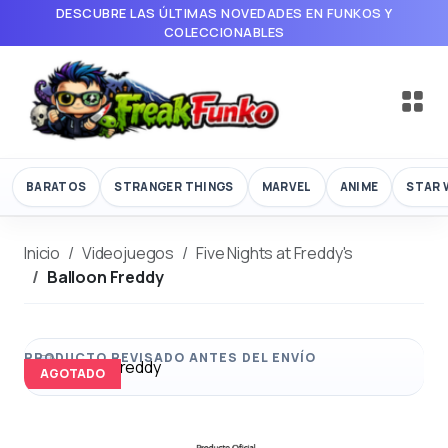
DESCUBRE LAS ÚLTIMAS NOVEDADES EN FUNKOS Y
COLECCIONABLES
BARATOS
STRANGER THINGS
MARVEL
ANIME
STAR 
Inicio
Videojuegos
Five Nights at Freddy's
Balloon Freddy
AGOTADO