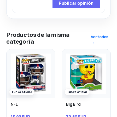
Publicar opinión
Productos de la misma
Ver todos
categoría
→
Funko oficial
Funko oficial
NFL
Big Bird
13,90 EUR
30,60 EUR