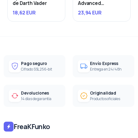
de Darth Vader
Advanced
Starfighter
18,62 EUR
23,94 EUR
Pago seguro
Envío Express
Cifrado SSL 256-bit
Entrega en 24/48h
Devoluciones
Originalidad
14 días de garantía
Productos oficiales
FreaKFunko