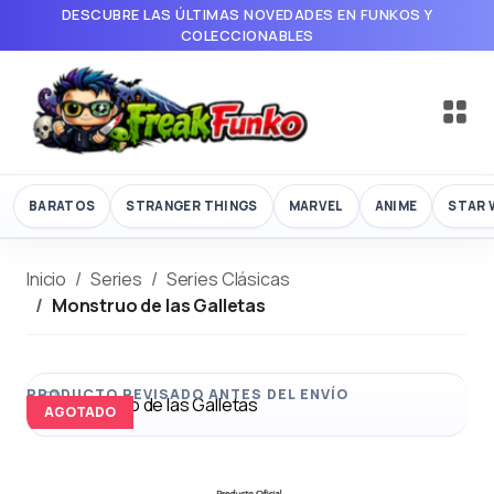
DESCUBRE LAS ÚLTIMAS NOVEDADES EN FUNKOS Y
COLECCIONABLES
BARATOS
STRANGER THINGS
MARVEL
ANIME
STAR 
Inicio
Series
Series Clásicas
Monstruo de las Galletas
AGOTADO