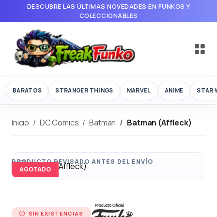
DESCUBRE LAS ÚLTIMAS NOVEDADES EN FUNKOS Y
COLECCIONABLES
BARATOS
STRANGER THINGS
MARVEL
ANIME
STAR 
Inicio
DC Comics
Batman
Batman (Affleck)
AGOTADO
SIN EXISTENCIAS