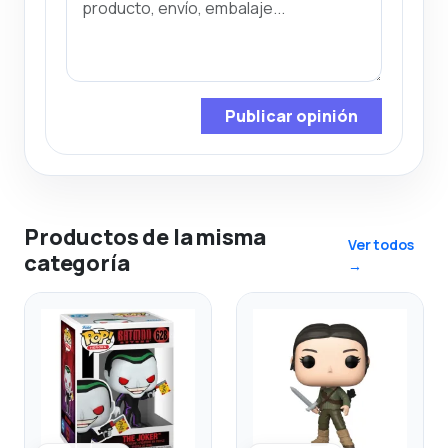
Publicar opinión
Productos de la misma
Ver todos
categoría
→