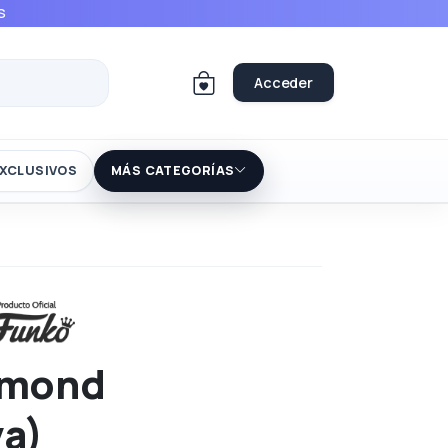
S
Acceder
XCLUSIVOS
MÁS CATEGORÍAS
amond
va)