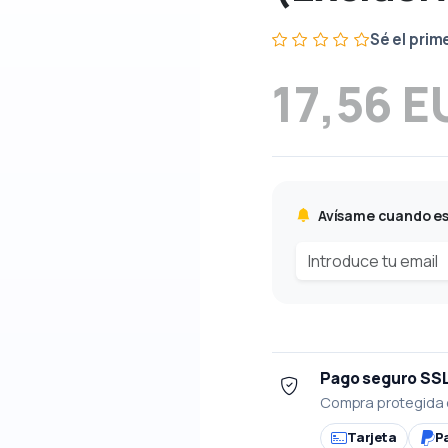
Sé el prim
17,56 E
Avísame cuando es
Pago seguro SS
Compra protegida 
Tarjeta
P