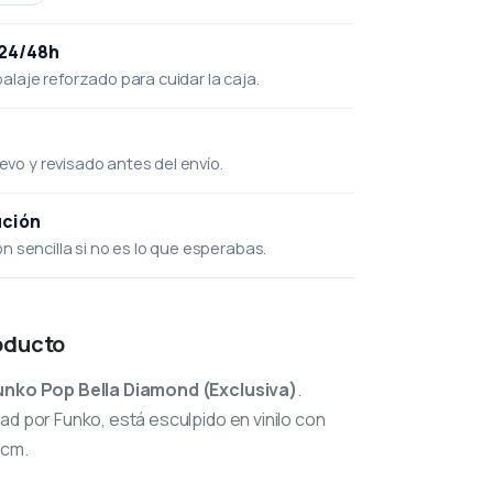
 24/48h
laje reforzado para cuidar la caja.
uevo y revisado antes del envío.
ución
 sencilla si no es lo que esperabas.
oducto
unko Pop Bella Diamond (Exclusiva)
.
ad por Funko, está esculpido en vinilo con
 cm.