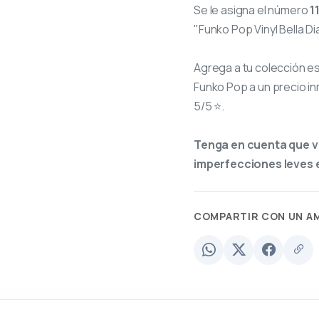
Se le asigna el número
1
"Funko Pop Vinyl Bella D
Agrega a tu colección e
Funko Pop a un precio in
5/5 ⭐.
Tenga en cuenta que v
imperfecciones leves e
COMPARTIR CON UN A