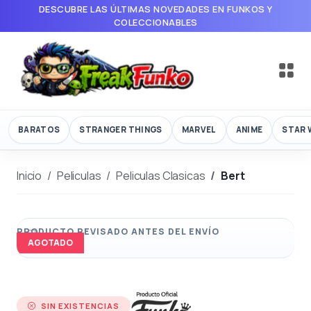
DESCUBRE LAS ÚLTIMAS NOVEDADES EN FUNKOS Y
COLECCIONABLES
BARATOS
STRANGER THINGS
MARVEL
ANIME
STAR 
Inicio
Peliculas
Peliculas Clasicas
Bert
AGOTADO
SIN EXISTENCIAS