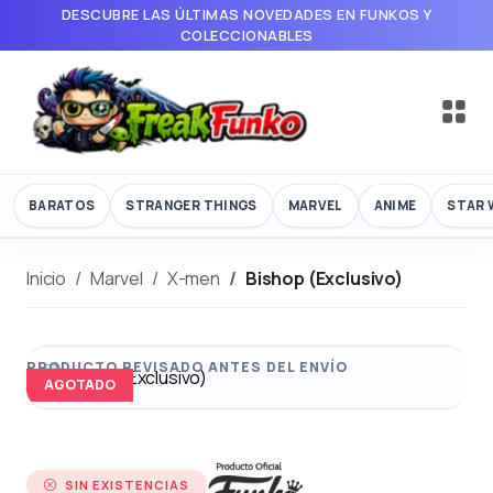
DESCUBRE LAS ÚLTIMAS NOVEDADES EN FUNKOS Y
COLECCIONABLES
BARATOS
STRANGER THINGS
MARVEL
ANIME
STAR 
Inicio
Marvel
X-men
Bishop (Exclusivo)
AGOTADO
SIN EXISTENCIAS