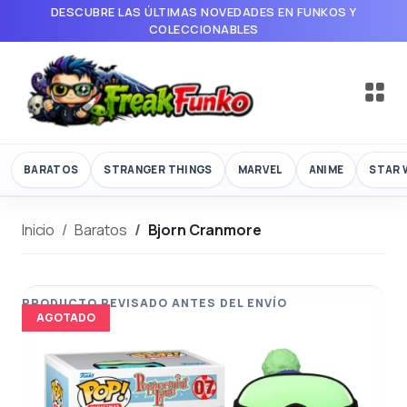
DESCUBRE LAS ÚLTIMAS NOVEDADES EN FUNKOS Y
COLECCIONABLES
BARATOS
STRANGER THINGS
MARVEL
ANIME
STAR 
Inicio
Baratos
Bjorn Cranmore
AGOTADO