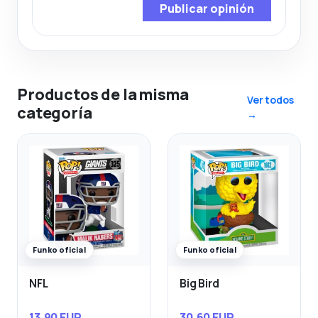
Publicar opinión
Productos de la misma
Ver todos
categoría
→
Funko oficial
Funko oficial
NFL
Big Bird
13,90 EUR
30,60 EUR