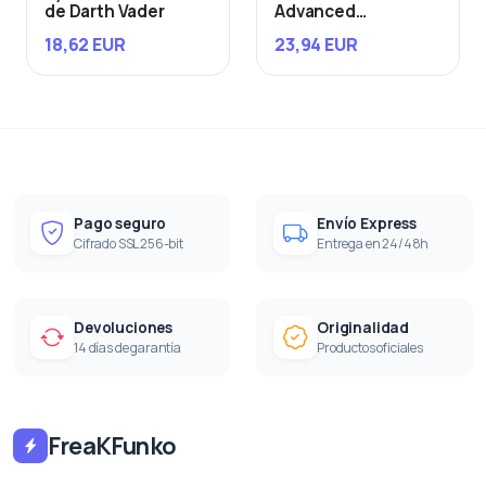
de Darth Vader
Advanced
Starfighter
18,62 EUR
23,94 EUR
Pago seguro
Envío Express
Cifrado SSL 256-bit
Entrega en 24/48h
Devoluciones
Originalidad
14 días de garantía
Productos oficiales
FreaKFunko