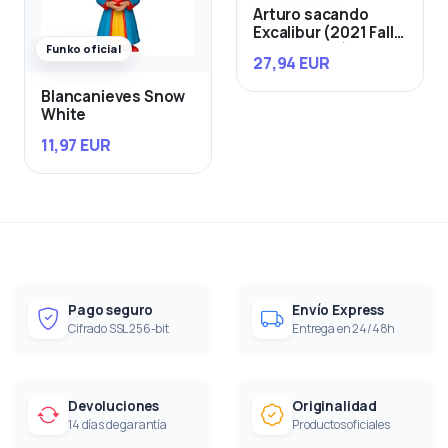
Arturo sacando
Excalibur (2021 Fall
Convention)
Funko oficial
27,94 EUR
Blancanieves Snow
White
11,97 EUR
Pago seguro
Envío Express
Cifrado SSL 256-bit
Entrega en 24/48h
Devoluciones
Originalidad
14 días de garantía
Productos oficiales