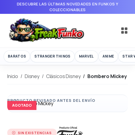
DESCUBRE LAS ÚLTIMAS NOVEDADES EN FUNKOS Y
COLECCIONABLES
BARATOS
STRANGER THINGS
MARVEL
ANIME
STAR 
Inicio
Disney
Clásicos Disney
Bombero Mickey
AGOTADO
SIN EXISTENCIAS