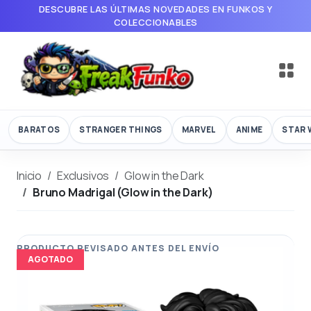
DESCUBRE LAS ÚLTIMAS NOVEDADES EN FUNKOS Y
COLECCIONABLES
BARATOS
STRANGER THINGS
MARVEL
ANIME
STAR 
Inicio
Exclusivos
Glow in the Dark
Bruno Madrigal (Glow in the Dark)
AGOTADO