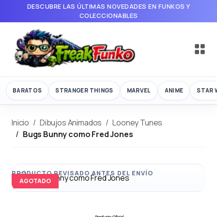
DESCUBRE LAS ÚLTIMAS NOVEDADES EN FUNKOS Y
COLECCIONABLES
BARATOS
STRANGER THINGS
MARVEL
ANIME
STAR 
Inicio
Dibujos Animados
Looney Tunes
Bugs Bunny como Fred Jones
AGOTADO