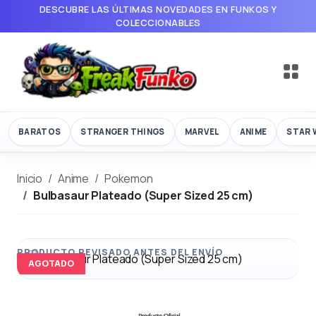
DESCUBRE LAS ÚLTIMAS NOVEDADES EN FUNKOS Y
COLECCIONABLES
BARATOS
STRANGER THINGS
MARVEL
ANIME
STAR 
Inicio
Anime
Pokemon
Bulbasaur Plateado (Super Sized 25 cm)
AGOTADO